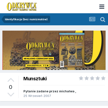
Identyfikacja (bez numizmatów)
Munsztuki
0
Pytanie zadane przez
michalwa
,
25 Wrzesień 2007