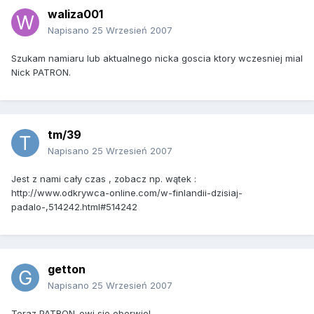
waliza001
Napisano
25 Wrzesień 2007
Szukam namiaru lub aktualnego nicka goscia ktory wczesniej mial
Nick PATRON.
tm/39
Napisano
25 Wrzesień 2007
Jest z nami cały czas , zobacz np. wątek :
http://www.odkrywca-online.com/w-finlandii-dzisiaj-
padalo-,514242.html#514242
getton
Napisano
25 Wrzesień 2007
Teraz PATRON-owi sie oberwie!