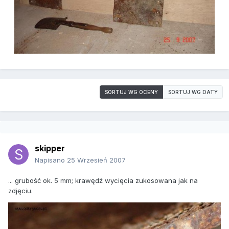
SORTUJ WG OCENY
SORTUJ WG DATY
skipper
Napisano
25 Wrzesień 2007
... grubość ok. 5 mm; krawędź wycięcia zukosowana jak na
zdjęciu.