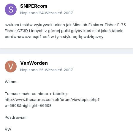
SNIPERcom
Napisano
24 Wrzesień 2007
szukam testów wykrywek takich jak Minelab Explorer Fisher F-75
Fisher CZ3D i innych z górnej pułki gdyby ktoś miał jakaś tabele
porównawcza bądź coś w tym stylu będę wdzięczny
VanWorden
Napisano
25 Wrzesień 2007
Witam.
Tu masz małe co nieco + tabelkę:
http://www.thesaurus.com.pl/forum/viewtopic.php?
p=6608&highlight=#6608
Pozdrawiam
VW