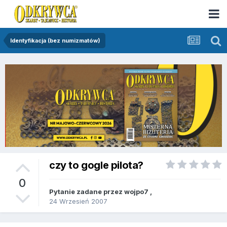
Identyfikacja (bez numizmatów)
czy to gogle pilota?
0
Pytanie zadane przez
wojpo7
,
24 Wrzesień 2007