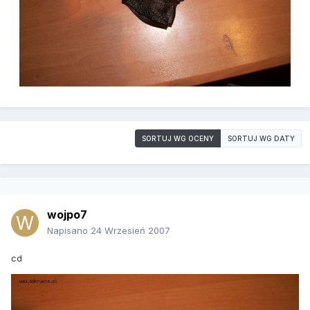
SORTUJ WG OCENY
SORTUJ WG DATY
wojpo7
Napisano
24 Wrzesień 2007
cd