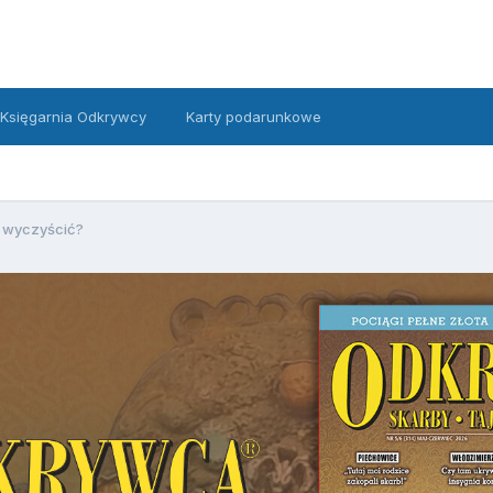
Księgarnia Odkrywcy
Karty podarunkowe
k wyczyścić?