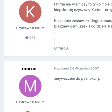
Hmmm nie wiem czy to tylko moje o
kiepsko się czyszczą. Kurde - drog
.
Kup sobie zestaw młodego kopacza.
blaszany garnuszek. I do dzieła. 
Użytkownik forum
.
.
874
.
CirrusCX
moron
Napisano
24 Wrzesień 2007
zmywaczem do paznokci ;p
Użytkownik forum
20