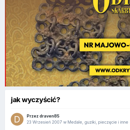
jak wyczyścić?
Przez
draven85
23 Wrzesień 2007
w
Medale, guziki, pieczęcie i inne