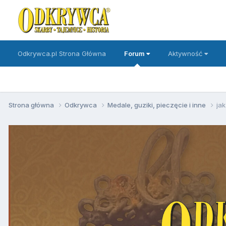
Odkrywca.pl Strona Główna
Forum
Aktywność
Strona główna
Odkrywca
Medale, guziki, pieczęcie i inne
ja