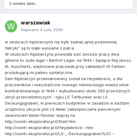
2 weeks later...
warszawiak
Napisano
4 Luty 2008
w okolicach Kędzierzyna nie było żadnej ajnej podziemnej
fabryki" są to bajki wyssane z palca.
W okolicach Kędzierzyna powstała sieć obozów pracy dwa
główne to Jude lager i Banhof Lager. od 1944 r będące filią obozu
KL Auschwitz, więźniowie pracowali przy zakładach IG Farben
produkującą mi paliwo syntetyczne.
Sam Kędzierzyn przemianowany został na Heydebreck, a dla
pracowników i mieszkańców nowego niemieckiego miasta silnie
bombardowanego w 1944 r wybudowano około 200 przeróżnych
ukryć przeciwlotniczych - typu LS Tiefbunker oraz LS
Deckungsgraben, w piwnicach budynków w zasadzie w każdym
urządzono ukrycie plot LS Keller zabezpieczane pancernymi
okiennicami Keller-Fenster więcej na
http://osmh-eksplorator.pl.tl/Start.htm
http://osmh-eksplorator.pl.tl/Heydebreck--.htm
http://osmh-eksplorator.pl.tl/LS-_-Deckungsgraben%2C--