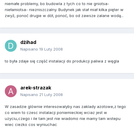
niemałe problemy, bo budowla z tych co to nie gniotsa-
niełamiotsa- niezniszczalny. Budynek jak stał miał kilka pięter w
zwyż, ponoć drugie w dół, ponoć, bo od zawsze zalane wodą...
dżihad
Napisano
19 Luty 2008
to była zdaje się część instalacji do produkcji paliwa z węgla
arek-strazak
Napisano
21 Luty 2008
W zasadzie glównie interesowalyby nas zaklady azotowe,z tego
co wiem to czesc instalacji poniemieckiej wciaz jest w
uzyciu,czego i ile tam jest nie wiadomo nie mamy tam wstepu
wiec ciezko cos wyniuchac