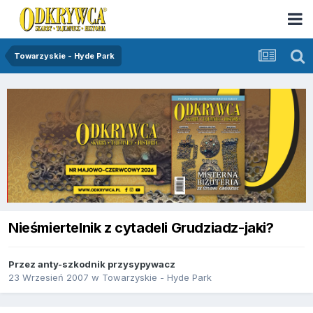
Towarzyskie - Hyde Park
Nieśmiertelnik z cytadeli Grudziadz-jaki?
Przez
anty-szkodnik przysypywacz
23 Wrzesień 2007
w
Towarzyskie - Hyde Park