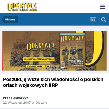
Główne
Poszukuję wszelkich wiadomości o polskich
orłach wojskowych II RP
Przez
oskarxyz
22 Wrzesień 2007
w
Główne