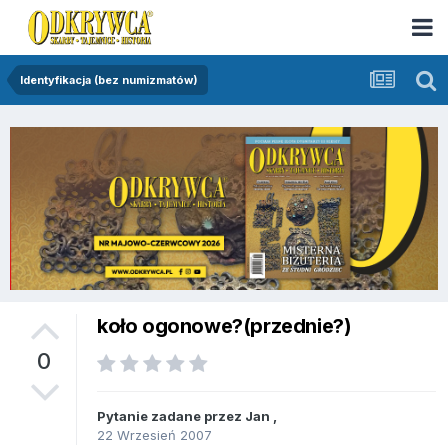
Identyfikacja (bez numizmatów)
koło ogonowe?(przednie?)
0
Pytanie zadane przez
Jan
,
22 Wrzesień 2007