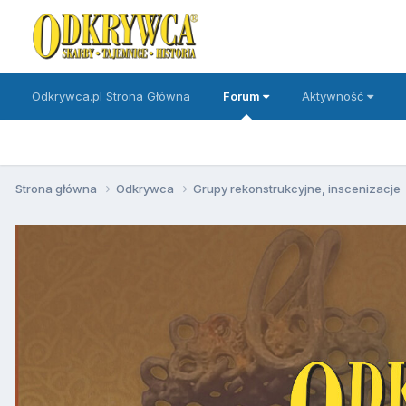
Odkrywca.pl Strona Główna
Forum
Aktywność
Strona główna
Odkrywca
Grupy rekonstrukcyjne, inscenizacje