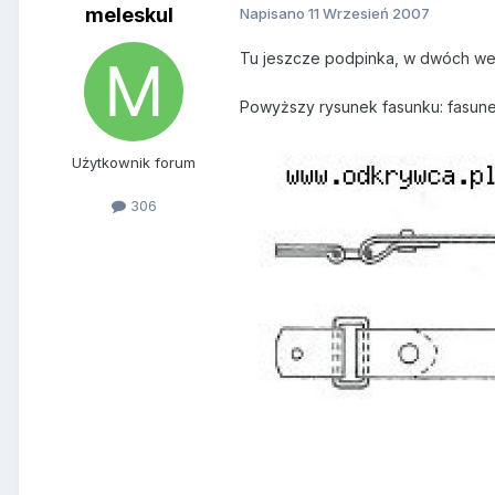
meleskul
Napisano
11 Wrzesień 2007
Tu jeszcze podpinka, w dwóch wer
Powyższy rysunek fasunku: fasunek
Użytkownik forum
306