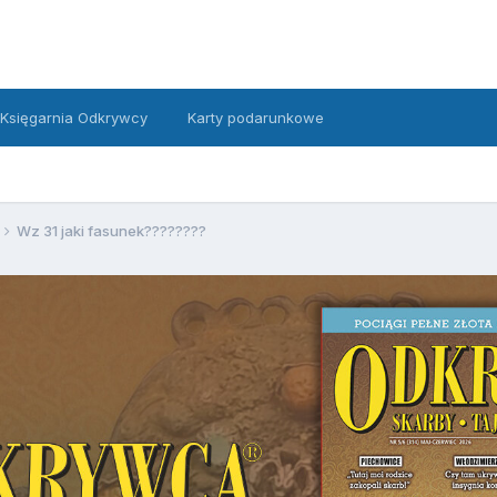
Księgarnia Odkrywcy
Karty podarunkowe
Wz 31 jaki fasunek????????