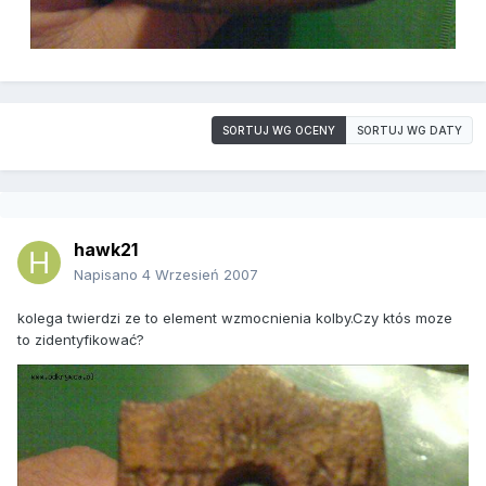
SORTUJ WG OCENY
SORTUJ WG DATY
hawk21
Napisano
4 Wrzesień 2007
kolega twierdzi ze to element wzmocnienia kolby.Czy któs moze
to zidentyfikować?