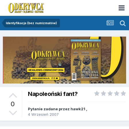
Identyfikacja (bez numizmatów)
Napoleoński fant?
0
Pytanie zadane przez
hawk21
,
4 Wrzesień 2007