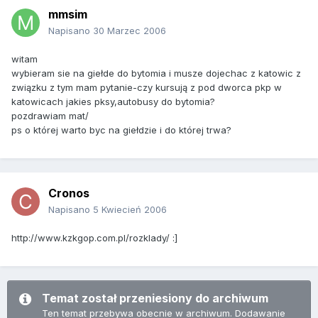
mmsim
Napisano
30 Marzec 2006
witam
wybieram sie na giełde do bytomia i musze dojechac z katowic z
związku z tym mam pytanie-czy kursują z pod dworca pkp w
katowicach jakies pksy,autobusy do bytomia?
pozdrawiam mat/
ps o której warto byc na giełdzie i do której trwa?
Cronos
Napisano
5 Kwiecień 2006
http://www.kzkgop.com.pl/rozklady/ :]
Temat został przeniesiony do archiwum
Ten temat przebywa obecnie w archiwum. Dodawanie