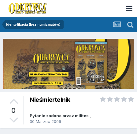
Identyfikacja (bez numizmatów)
Nieśmiertelnik
0
Pytanie zadane przez
milites
,
30 Marzec 2006