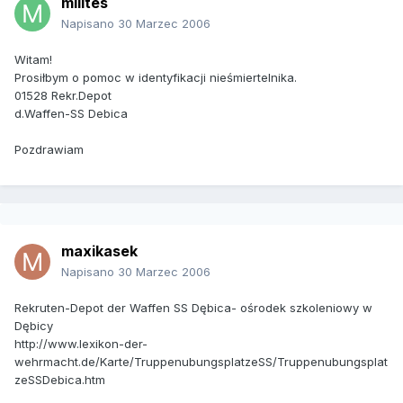
milites
Napisano
30 Marzec 2006
Witam!
Prosiłbym o pomoc w identyfikacji nieśmiertelnika.
01528 Rekr.Depot
d.Waffen-SS Debica
Pozdrawiam
maxikasek
Napisano
30 Marzec 2006
Rekruten-Depot der Waffen SS Dębica- ośrodek szkoleniowy w
Dębicy
http://www.lexikon-der-
wehrmacht.de/Karte/TruppenubungsplatzeSS/Truppenubungsplat
zeSSDebica.htm