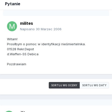
Pytanie
milites
Napisano
30 Marzec 2006
Witam!
Prosiłbym o pomoc w identyfikacji nieśmiertelnika.
01528 Rekr.Depot
d.Waffen-SS Debica
Pozdrawiam
SORTUJ WG OCENY
SORTUJ WG DATY