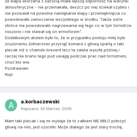
że klapa skórzana z sierścią miała lepszą odporność na warunki
atmosferyczne - nie przemakała, deszcz po niej ściekał szybko i
nie pozwalał na powolne namiękanie klapy i przemięknięcia co
powodowało zamoczenie wszystkiego w środku. Także ostre
słońce nie powodowało nagrzewania się tego co w tym tornistrze
noszono i nie stawał się on ermoforem".
Dodatkowym atutem było to, że w przypadku postoju milej było
znużonemu żołnierzowi przyciąć komara z głową opartą o taki
plecak niż o chamski brezent lecz ta zaleta wyszła później i
raczej nie brano tego pod uwagę podczas prac nad tornistrem,
choć kto wie.
Pozdrawiam
Kopi
a.korbaczewski
Napisano
30 Marzec 2006
Mam taki plecak i się mi wydaje że to całkiem NIE MIŁO połozyć
głowę na nim, jest szorstki. Może dlatego że jest stary trochę.