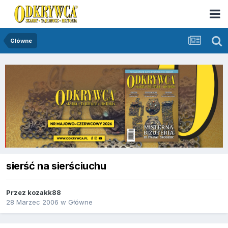
Główne
sierść na sierściuchu
Przez
kozakk88
28 Marzec 2006
w
Główne