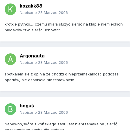
kozakk88
Napisano
28 Marzec 2006
krotkie pytnko.... czemu miała słuzyć sierść na klapie niemieckich
plecaków tzw. sierściuchów??
Argonauta
Napisano
28 Marzec 2006
spotkalem sie z opinia ze chodzi o nieprzemakalnosc podczas
opadów, ale osobiscie nie testowalem
boguś
Napisano
28 Marzec 2006
Napewno,skóra z końskiego zadu jest nieprzemakalna ,sierść
pozostawiano chyba dla ozdoby.