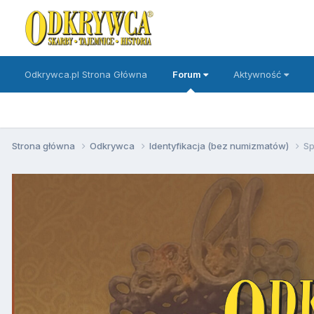
Odkrywca.pl Strona Główna
Forum
Aktywność
Strona główna
Odkrywca
Identyfikacja (bez numizmatów)
Sp