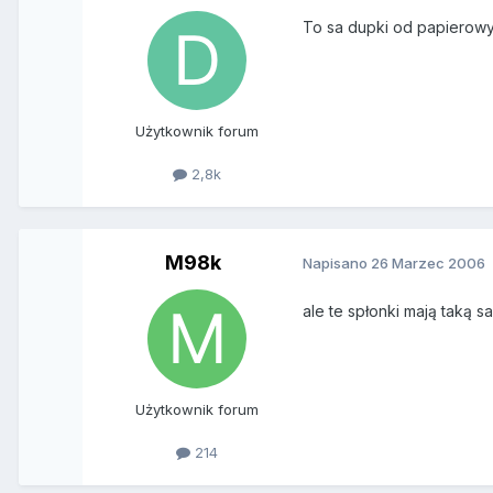
To sa dupki od papierowych
Użytkownik forum
2,8k
M98k
Napisano
26 Marzec 2006
ale te spłonki mają taką s
Użytkownik forum
214