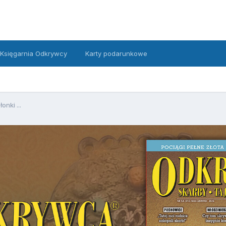
Księgarnia Odkrywcy
Karty podarunkowe
łonki ...