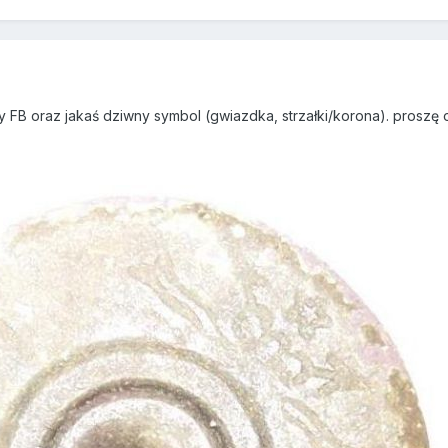
itery FB oraz jakaś dziwny symbol (gwiazdka, strzałki/korona). prosz