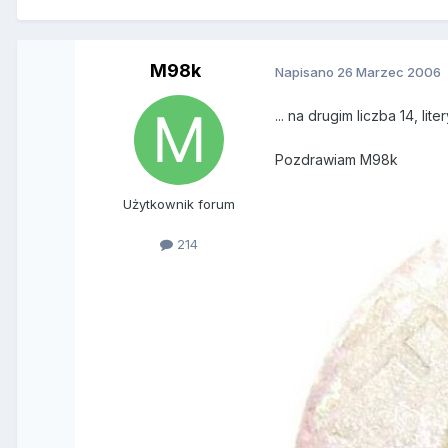
M98k
Napisano
26 Marzec 2006
... na drugim liczba 14, l
Pozdrawiam M98k
Użytkownik forum
214