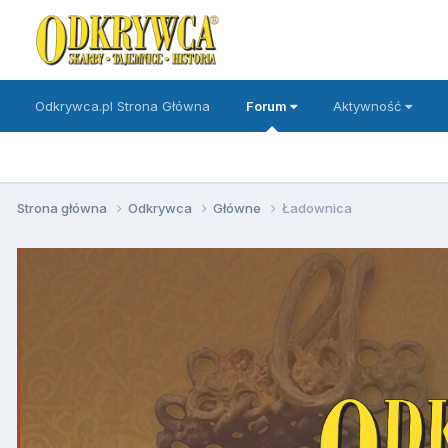
Odkrywca.pl Strona Główna
Forum
Aktywność
Strona główna
Odkrywca
Główne
Ładownica