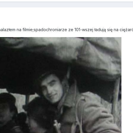
alazłem na filmie;spadochroniarze ze 101-wszej ładują się na cięż