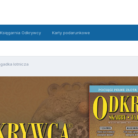
Księgarnia Odkrywcy
Karty podarunkowe
gadka lotnicza