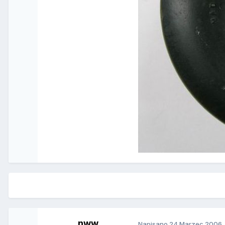
nww
Napisano
24 Marzec 2006