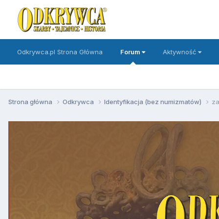
Odkrywca.pl Strona Główna
Forum
Aktywność
Strona główna
Odkrywca
Identyfikacja (bez numizmatów)
za