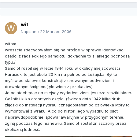
wit
Napisano
22 Marzec 2006
witam
wreszcie zdecydowałem się na prośbe w sprawie identyfikacji
części z radzieckiego samolotu. dokładnie to z jakiego pochodzą
typu./
Samolot rozbił się w lecie 1944 roku w okolicy miejscowości
Harasiuki to jest około 20 km na północ od Leżajska. Był to
myśliwiec stalowej konstrukcji z chowanym podwoziem i
drewnianym śmigłem.(tyle wiem z przekazów)
Ja polatachędąc na miejscy wydarłem ziemi jeszcze resztki blach.
Gaźnik i kilka drobntych części (świeca data 1942 kilka śrub i
złączki do instalacji hydraulicznej)dostałem od człowieka który to
wymontował z wraku. A co do histori jego wypadku to pilot
najprawdopodobnie lądował awaryjnie w przygodnym terenie,
zginą podczas tego manewru. Samolot został zniszczony przez
okoliczną ludność.