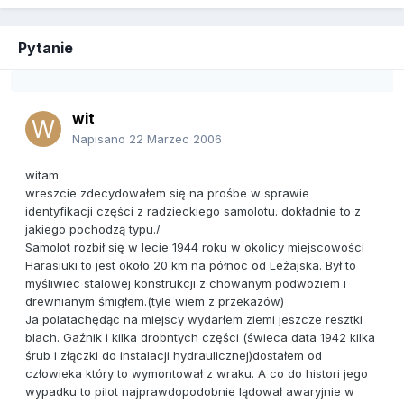
Pytanie
wit
Napisano
22 Marzec 2006
witam
wreszcie zdecydowałem się na prośbe w sprawie
identyfikacji części z radzieckiego samolotu. dokładnie to z
jakiego pochodzą typu./
Samolot rozbił się w lecie 1944 roku w okolicy miejscowości
Harasiuki to jest około 20 km na północ od Leżajska. Był to
myśliwiec stalowej konstrukcji z chowanym podwoziem i
drewnianym śmigłem.(tyle wiem z przekazów)
Ja polatachędąc na miejscy wydarłem ziemi jeszcze resztki
blach. Gaźnik i kilka drobntych części (świeca data 1942 kilka
śrub i złączki do instalacji hydraulicznej)dostałem od
człowieka który to wymontował z wraku. A co do histori jego
wypadku to pilot najprawdopodobnie lądował awaryjnie w