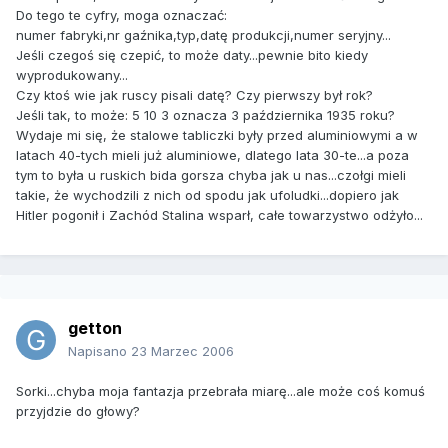
Do tego te cyfry, moga oznaczać:
numer fabryki,nr gaźnika,typ,datę produkcji,numer seryjny...
Jeśli czegoś się czepić, to może daty...pewnie bito kiedy
wyprodukowany...
Czy ktoś wie jak ruscy pisali datę? Czy pierwszy był rok?
Jeśli tak, to może: 5 10 3 oznacza 3 października 1935 roku?
Wydaje mi się, że stalowe tabliczki były przed aluminiowymi a w
latach 40-tych mieli już aluminiowe, dlatego lata 30-te...a poza
tym to była u ruskich bida gorsza chyba jak u nas...czołgi mieli
takie, że wychodzili z nich od spodu jak ufoludki...dopiero jak
Hitler pogonił i Zachód Stalina wsparł, całe towarzystwo odżyło...
getton
Napisano
23 Marzec 2006
Sorki...chyba moja fantazja przebrała miarę...ale może coś komuś
przyjdzie do głowy?