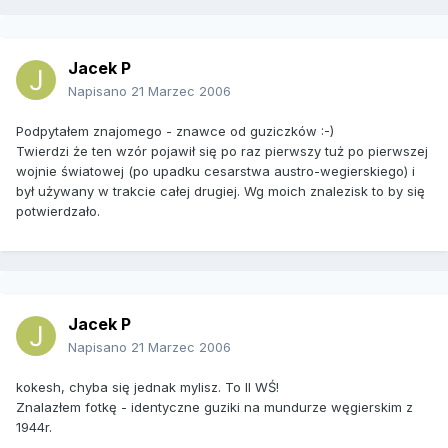
Jacek P
Napisano
21 Marzec 2006
Podpytałem znajomego - znawce od guziczków :-)
Twierdzi że ten wzór pojawił się po raz pierwszy tuż po pierwszej
wojnie światowej (po upadku cesarstwa austro-wegierskiego) i
był używany w trakcie całej drugiej. Wg moich znalezisk to by się
potwierdzało.
Jacek P
Napisano
21 Marzec 2006
kokesh, chyba się jednak mylisz. To II WŚ!
Znalazłem fotkę - identyczne guziki na mundurze węgierskim z
1944r.