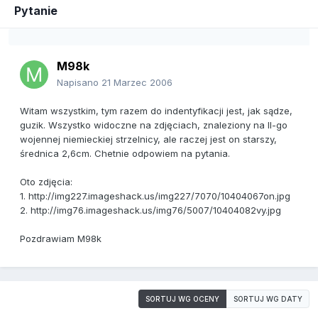
Pytanie
M98k
Napisano
21 Marzec 2006
Witam wszystkim, tym razem do indentyfikacji jest, jak sądze,
guzik. Wszystko widoczne na zdjęciach, znaleziony na II-go
wojennej niemieckiej strzelnicy, ale raczej jest on starszy,
średnica 2,6cm. Chetnie odpowiem na pytania.
Oto zdjęcia:
1. http://img227.imageshack.us/img227/7070/10404067on.jpg
2. http://img76.imageshack.us/img76/5007/10404082vy.jpg
Pozdrawiam M98k
SORTUJ WG OCENY
SORTUJ WG DATY