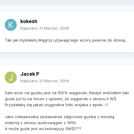
kokesh
Napisano
21 Marzec 2006
Tak jak myślałem,Węgrzy używają tego wzoru pewnie do dzisiaj....
Jacek P
Napisano
21 Marzec 2006
Sam wzór na guziku jest na 100% węgierski. Kiedyś widziałem taki
guzik już tu na forum z opisem, że węgierski z okresu II WŚ.
Przydałaby się jakaś oryginalna fotki wojaka z epoki :-)
Jako ciekawostka zestawienie zdjęciowe guzika z monetą
srebrną z okresu austrowęgier z 1915r.
A może guzik jest wcześniejszy (IWŚ)???