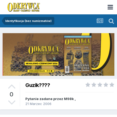
Identyfikacja (bez numizmatów)
Guzik????
0
Pytanie zadane przez
M98k
,
21 Marzec 2006