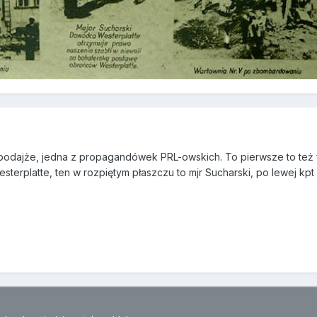
odajże, jedna z propagandówek PRL-owskich. To pierwsze to też fot
esterplatte, ten w rozpiętym płaszczu to mjr Sucharski, po lewej kp