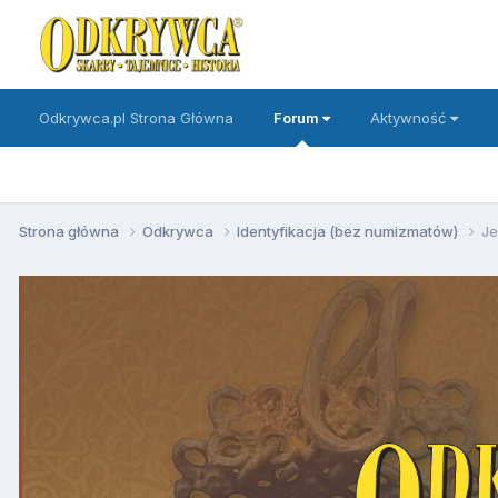
Odkrywca.pl Strona Główna
Forum
Aktywność
Strona główna
Odkrywca
Identyfikacja (bez numizmatów)
Je