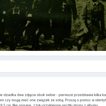
e dziadka dwa zdjęcia obok siebie - pierwsze przedstawia kilka kad
em czy mogą mieć one związek ze sobą. Proszę o pomoc w identyfik
 8,5 cm. Nie opisane, z tyłu przyklejone resztki strony z albumu