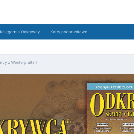
Księgarnia Odkrywcy
Karty podarunkowe
ńcy z Westerplatte ?