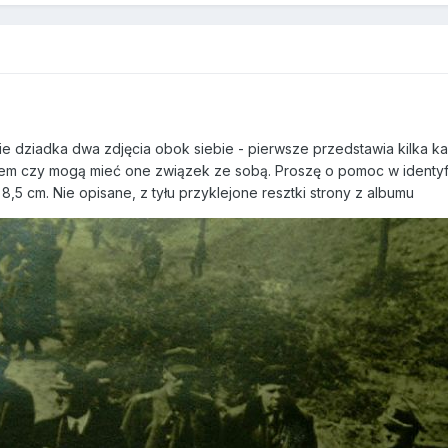
e dziadka dwa zdjęcia obok siebie - pierwsze przedstawia kilka kad
em czy mogą mieć one związek ze sobą. Proszę o pomoc w identyfik
 8,5 cm. Nie opisane, z tyłu przyklejone resztki strony z albumu