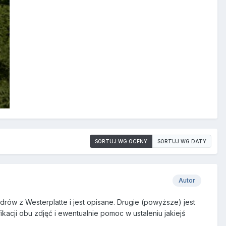
SORTUJ WG OCENY
SORTUJ WG DATY
Autor
rów z Westerplatte i jest opisane. Drugie (powyższe) jest
acji obu zdjęć i ewentualnie pomoc w ustaleniu jakiejś