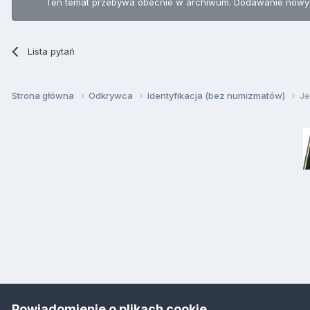
Ten temat przebywa obecnie w archiwum. Dodawanie nowyc
Lista pytań
Strona główna
Odkrywca
Identyfikacja (bez numizmatów)
Je
Powiadomienie o plikach cookie