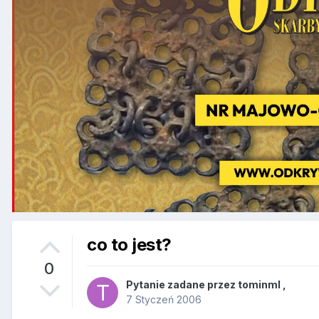
co to jest?
0
Pytanie zadane przez
tominml
,
7 Styczeń 2006