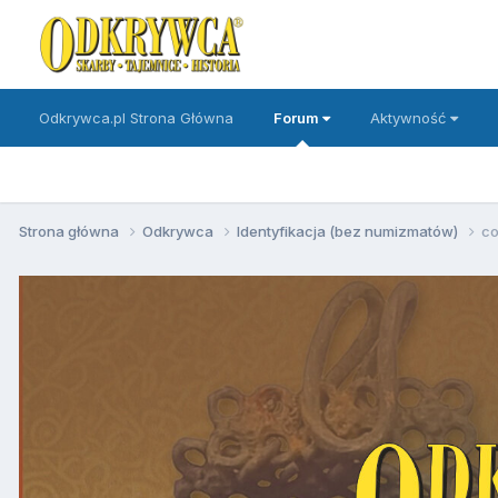
Odkrywca.pl Strona Główna
Forum
Aktywność
Strona główna
Odkrywca
Identyfikacja (bez numizmatów)
co