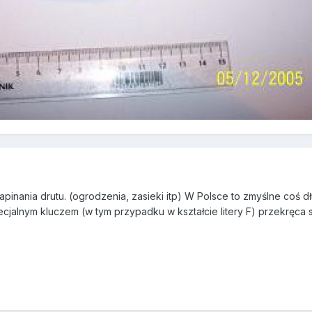
nania drutu. (ogrodzenia, zasieki itp) W Polsce to zmyślne coś dł
pecjalnym kluczem (w tym przypadku w kształcie litery F) przekręca s