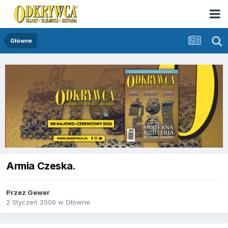
Główne
Armia Czeska.
Przez
Gewer
2 Styczeń 2006
w
Główne