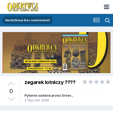
Identyfikacja (bez numizmatów)
zegarek lotniczy ????
0
Pytanie zadane przez
Dives
,
2 Styczeń 2006