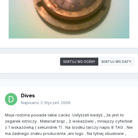
SORTUJ WG OCENY
SORTUJ WG DATY
Dives
Napisano
2 Styczeń 2006
Moja rodzina posiada takie cacko .Usłyszeli kiedyś , że jest to
zegarek lotniczy . Materiał brąz , 2 wskazówki , mniejszy cyferblat
z 1 wskazówką ( sekundnik ?) . Na środku tarczy napis 8 TAG . Nie
ma żadnego znaku producenta ,ani logo . Na tylnej obudowie ,