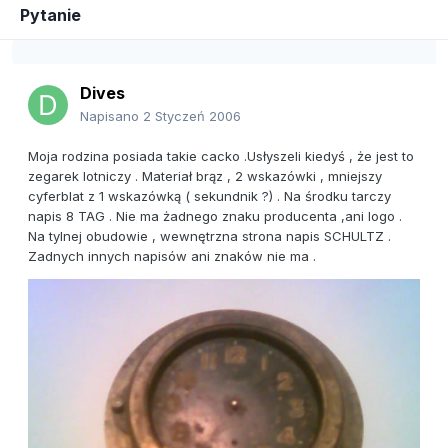
Pytanie
Dives
Napisano
2 Styczeń 2006
Moja rodzina posiada takie cacko .Usłyszeli kiedyś , że jest to
zegarek lotniczy . Materiał brąz , 2 wskazówki , mniejszy
cyferblat z 1 wskazówką ( sekundnik ?) . Na środku tarczy
napis 8 TAG . Nie ma żadnego znaku producenta ,ani logo .
Na tylnej obudowie , wewnętrzna strona napis SCHULTZ .
Zadnych innych napisów ani znaków nie ma .