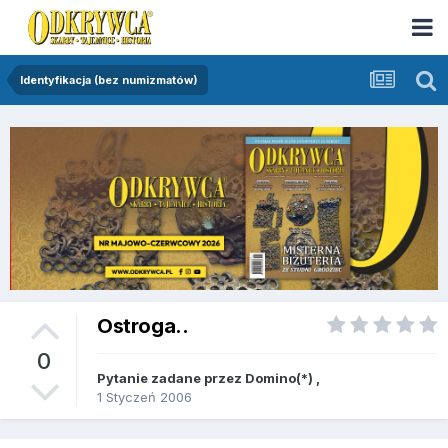
Identyfikacja (bez numizmatów)
Ostroga..
0
Pytanie zadane przez
Domino(*)
,
1 Styczeń 2006