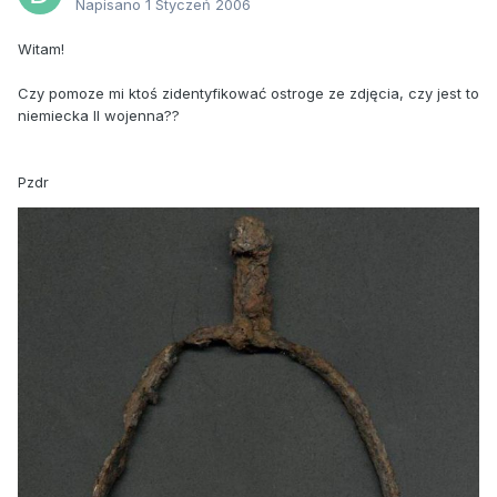
Napisano
1 Styczeń 2006
Witam!
Czy pomoze mi ktoś zidentyfikować ostroge ze zdjęcia, czy jest to
niemiecka II wojenna??
Pzdr