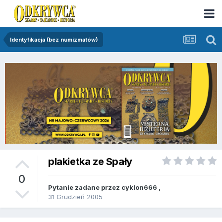
Identyfikacja (bez numizmatów)
plakietka ze Spały
0
Pytanie zadane przez
cyklon666
,
31 Grudzień 2005