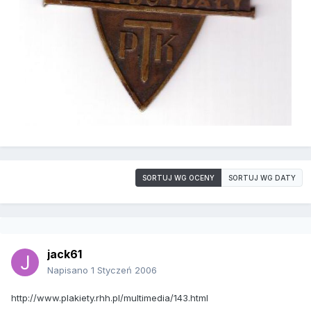
SORTUJ WG OCENY
SORTUJ WG DATY
jack61
Napisano
1 Styczeń 2006
http://www.plakiety.rhh.pl/multimedia/143.html