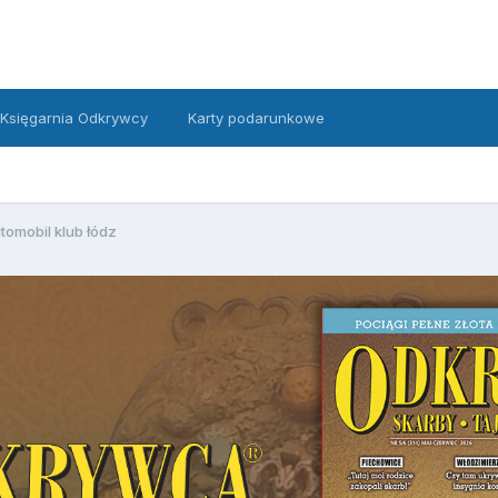
Księgarnia Odkrywcy
Karty podarunkowe
tomobil klub łódz