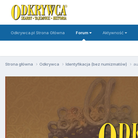
Odkrywca.pl Strona Główna
Forum
Aktywność
Strona główna
Odkrywca
Identyfikacja (bez numizmatów)
au