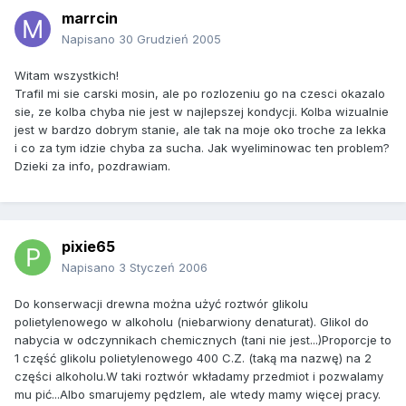
marrcin
Napisano
30 Grudzień 2005
Witam wszystkich!
Trafil mi sie carski mosin, ale po rozlozeniu go na czesci okazalo
sie, ze kolba chyba nie jest w najlepszej kondycji. Kolba wizualnie
jest w bardzo dobrym stanie, ale tak na moje oko troche za lekka
i co za tym idzie chyba za sucha. Jak wyeliminowac ten problem?
Dzieki za info, pozdrawiam.
pixie65
Napisano
3 Styczeń 2006
Do konserwacji drewna można użyć roztwór glikolu
polietylenowego w alkoholu (niebarwiony denaturat). Glikol do
nabycia w odczynnikach chemicznych (tani nie jest...)Proporcje to
1 część glikolu polietylenowego 400 C.Z. (taką ma nazwę) na 2
części alkoholu.W taki roztwór wkładamy przedmiot i pozwalamy
mu pić...Albo smarujemy pędzlem, ale wtedy mamy więcej pracy.