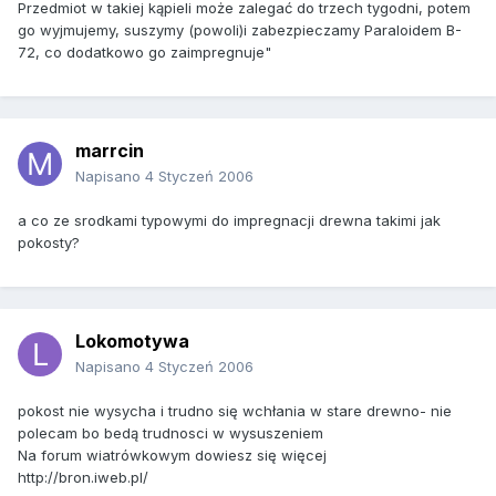
Przedmiot w takiej kąpieli może zalegać do trzech tygodni, potem
go wyjmujemy, suszymy (powoli)i zabezpieczamy Paraloidem B-
72, co dodatkowo go zaimpregnuje"
marrcin
Napisano
4 Styczeń 2006
a co ze srodkami typowymi do impregnacji drewna takimi jak
pokosty?
Lokomotywa
Napisano
4 Styczeń 2006
pokost nie wysycha i trudno się wchłania w stare drewno- nie
polecam bo bedą trudnosci w wysuszeniem
Na forum wiatrówkowym dowiesz się więcej
http://bron.iweb.pl/