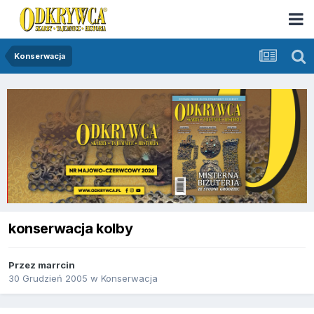
Konserwacja
konserwacja kolby
Przez
marrcin
30 Grudzień 2005
w
Konserwacja