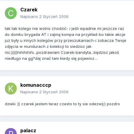
Czarek
Napisano
2 Styczeń 2006
tak tak kolego nie wolno chodzić- i jeśli wpadnie mi jeszcze raz
do domku brygada AT i zajmą kompa na przykład-bo takie akcje
juz były u innych kolegów przy przeszukaniach-i zobacza Twoje
zdjęcia w mundurach z kolekcji to siedzisz jak
nic;)))))hihihihihi...pozdrawiam Czarek-bandyta...będzisz jakoś
niedługo na gg?daj znać tam kiedy się pojawisz....
komunacccp
Napisano
2 Styczeń 2006
dzieki :)) czarek jestem teraz czesto to ty sie odezwij:) pozdro
palacz