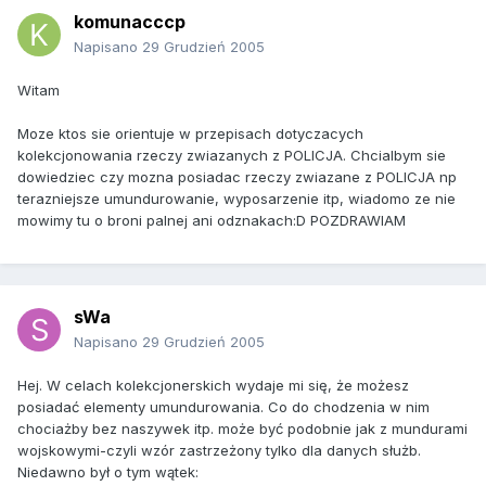
komunacccp
Napisano
29 Grudzień 2005
Witam
Moze ktos sie orientuje w przepisach dotyczacych
kolekcjonowania rzeczy zwiazanych z POLICJA. Chcialbym sie
dowiedziec czy mozna posiadac rzeczy zwiazane z POLICJA np
terazniejsze umundurowanie, wyposarzenie itp, wiadomo ze nie
mowimy tu o broni palnej ani odznakach:D POZDRAWIAM
sWa
Napisano
29 Grudzień 2005
Hej. W celach kolekcjonerskich wydaje mi się, że możesz
posiadać elementy umundurowania. Co do chodzenia w nim
chociażby bez naszywek itp. może być podobnie jak z mundurami
wojskowymi-czyli wzór zastrzeżony tylko dla danych służb.
Niedawno był o tym wątek: