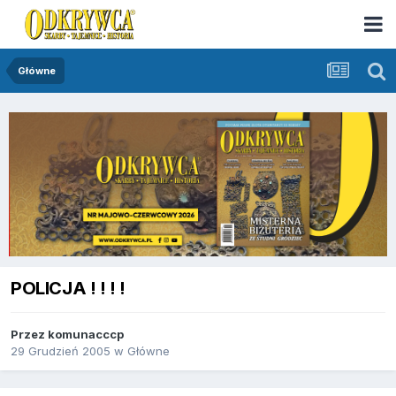
Główne
POLICJA ! ! ! !
Przez
komunacccp
29 Grudzień 2005
w
Główne