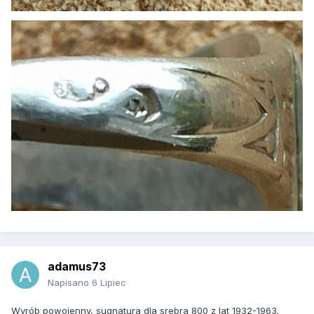
adamus73
Napisano
6 Lipiec
Wyrób powojenny, sugnatura dla srebra 800 z lat 1932-1963.