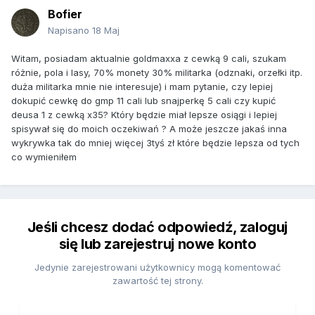
Bofier
Napisano
18 Maj
Witam, posiadam aktualnie goldmaxxa z cewką 9 cali, szukam
różnie, pola i lasy, 70% monety 30% militarka (odznaki, orzełki itp.
duża militarka mnie nie interesuje) i mam pytanie, czy lepiej
dokupić cewkę do gmp 11 cali lub snajperkę 5 cali czy kupić
deusa 1 z cewką x35? Który będzie miał lepsze osiągi i lepiej
spisywał się do moich oczekiwań ? A może jeszcze jakaś inna
wykrywka tak do mniej więcej 3tyś zł które będzie lepsza od tych
co wymieniłem
Jeśli chcesz dodać odpowiedź, zaloguj
się lub zarejestruj nowe konto
Jedynie zarejestrowani użytkownicy mogą komentować
zawartość tej strony.