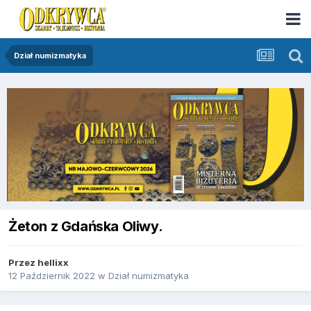
Dział numizmatyka
Żeton z Gdańska Oliwy.
Przez
hellixx
12 Październik 2022
w
Dział numizmatyka