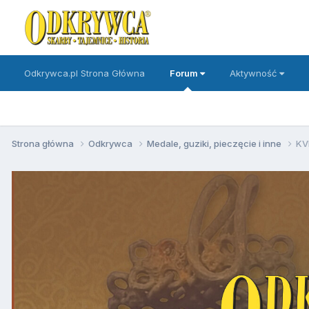
Odkrywca.pl Strona Główna
Forum
Aktywność
Strona główna
Odkrywca
Medale, guziki, pieczęcie i inne
KV