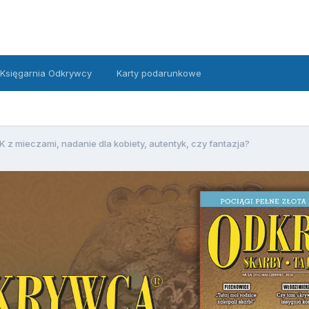
Księgarnia Odkrywcy
Karty podarunkowe
K z mieczami, nadanie dla kobiety, autentyk, czy fantazja?