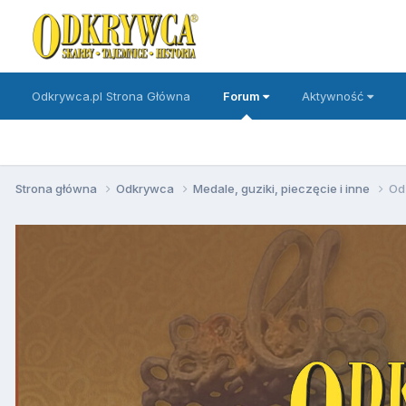
Odkrywca.pl Strona Główna
Forum
Aktywność
Strona główna
Odkrywca
Medale, guziki, pieczęcie i inne
Od