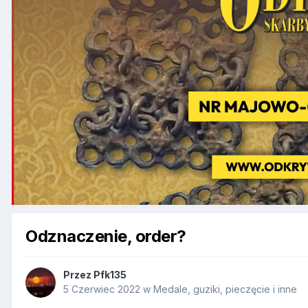
Odznaczenie, order?
Przez
Pfk135
5 Czerwiec 2022
w
Medale, guziki, pieczęcie i inne