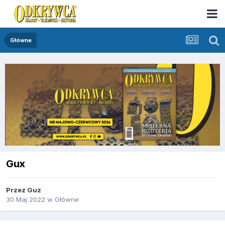
Główne
Gux
Przez
Guz
30 Maj 2022
w
Główne