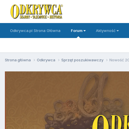
Odkrywca.pl Strona Główna
Forum
Aktywność
Strona główna
Odkrywca
Sprzęt poszukiwawczy
Nowość 201