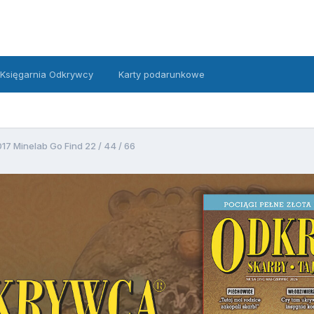
Księgarnia Odkrywcy
Karty podarunkowe
7 Minelab Go Find 22 / 44 / 66