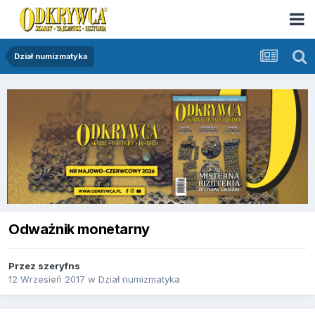
Dział numizmatyka
Odważnik monetarny
Przez
szeryfns
12 Wrzesień 2017
w
Dział numizmatyka