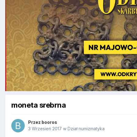
moneta srebrna
Przez
booros
3 Wrzesień 2017
w
Dział numizmatyka