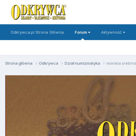
Odkrywca.pl Strona Główna
Forum
Aktywność
Strona główna
Odkrywca
Dział numizmatyka
moneta srebrn