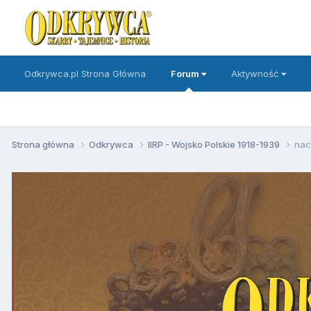
Odkrywca.pl Strona Główna
Forum
Aktywność
Strona główna
Odkrywca
IIRP - Wojsko Polskie 1918-1939
nac