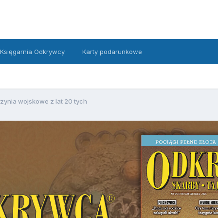
Księgarnia Odkrywcy
Karty podarunkowe
zynia wojskowe z lat 20 tych