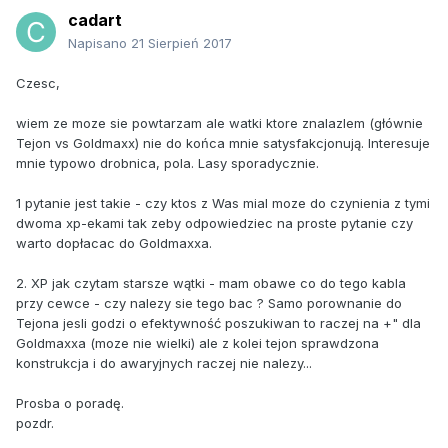
cadart
Napisano
21 Sierpień 2017
Czesc,
wiem ze moze sie powtarzam ale watki ktore znalazlem (głównie
Tejon vs Goldmaxx) nie do końca mnie satysfakcjonują. Interesuje
mnie typowo drobnica, pola. Lasy sporadycznie.
1 pytanie jest takie - czy ktos z Was mial moze do czynienia z tymi
dwoma xp-ekami tak zeby odpowiedziec na proste pytanie czy
warto dopłacac do Goldmaxxa.
2. XP jak czytam starsze wątki - mam obawe co do tego kabla
przy cewce - czy nalezy sie tego bac ? Samo porownanie do
Tejona jesli godzi o efektywność poszukiwan to raczej na +" dla
Goldmaxxa (moze nie wielki) ale z kolei tejon sprawdzona
konstrukcja i do awaryjnych raczej nie nalezy...
Prosba o poradę.
pozdr.