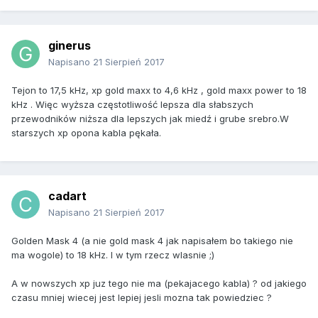
ginerus
Napisano
21 Sierpień 2017
Tejon to 17,5 kHz, xp gold maxx to 4,6 kHz , gold maxx power to 18
kHz . Więc wyższa częstotliwość lepsza dla słabszych
przewodników niższa dla lepszych jak miedź i grube srebro.W
starszych xp opona kabla pękała.
cadart
Napisano
21 Sierpień 2017
Golden Mask 4 (a nie gold mask 4 jak napisałem bo takiego nie
ma wogole) to 18 kHz. I w tym rzecz wlasnie ;)
A w nowszych xp juz tego nie ma (pekajacego kabla) ? od jakiego
czasu mniej wiecej jest lepiej jesli mozna tak powiedziec ?