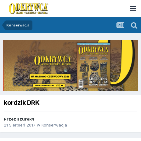
Konserwacja
kordzik DRK
Przez
szurek4
21 Sierpień 2017
w
Konserwacja