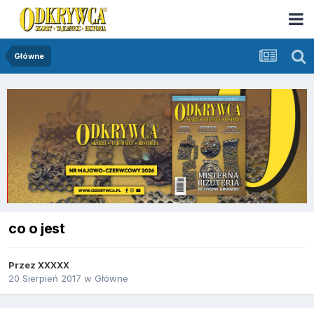
Główne
co o jest
Przez
XXXXX
20 Sierpień 2017
w
Główne