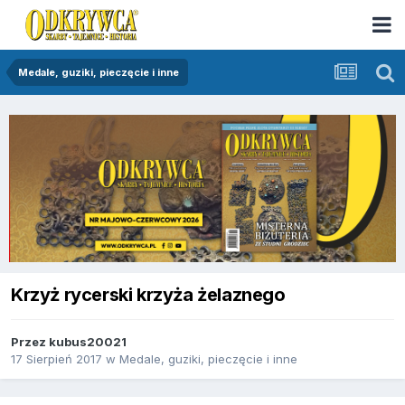
Medale, guziki, pieczęcie i inne
Krzyż rycerski krzyża żelaznego
Przez
kubus20021
17 Sierpień 2017
w
Medale, guziki, pieczęcie i inne