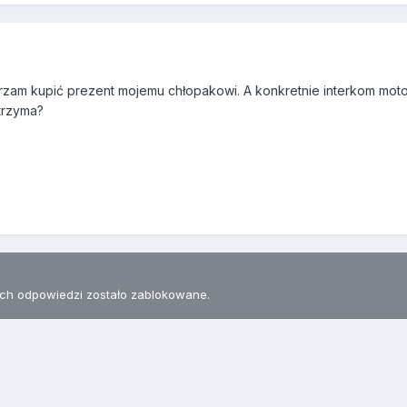
erzam kupić prezent mojemu chłopakowi. A konkretnie interkom mot
trzyma?
h odpowiedzi zostało zablokowane.