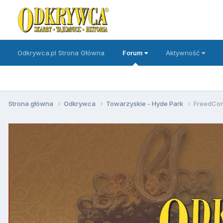
Odkrywca.pl Strona Główna
Forum
Aktywność
Strona główna
Odkrywca
Towarzyskie - Hyde Park
FreedCon