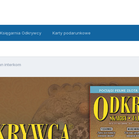
Księgarnia Odkrywcy
Karty podarunkowe
n interkom