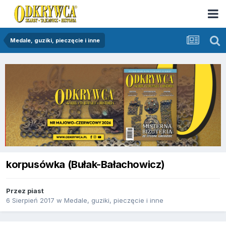
Medale, guziki, pieczęcie i inne
korpusówka (Bułak-Bałachowicz)
Przez
piast
6 Sierpień 2017
w
Medale, guziki, pieczęcie i inne