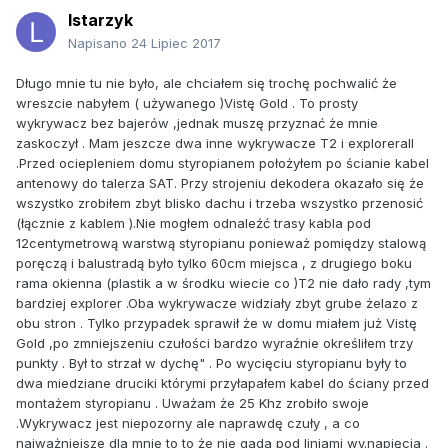
lstarzyk
Napisano
24 Lipiec 2017
Długo mnie tu nie było, ale chciałem się trochę pochwalić że
wreszcie nabyłem ( używanego )Vistę Gold . To prosty
wykrywacz bez bajerów ,jednak muszę przyznać że mnie
zaskoczył . Mam jeszcze dwa inne wykrywacze T2 i exploreraII
.Przed ociepleniem domu styropianem położyłem po ścianie kabel
antenowy do talerza SAT. Przy strojeniu dekodera okazało się że
wszystko zrobiłem zbyt blisko dachu i trzeba wszystko przenosić
(łącznie z kablem ).Nie mogłem odnaleźć trasy kabla pod
12centymetrową warstwą styropianu ponieważ pomiędzy stalową
poręczą i balustradą było tylko 60cm miejsca , z drugiego boku
rama okienna (plastik a w środku wiecie co )T2 nie dało rady ,tym
bardziej explorer .Oba wykrywacze widziały zbyt grube żelazo z
obu stron . Tylko przypadek sprawił że w domu miałem już Vistę
Gold ,po zmniejszeniu czułości bardzo wyraźnie określiłem trzy
punkty . Był to strzał w dychę" . Po wycięciu styropianu były to
dwa miedziane druciki którymi przyłapałem kabel do ściany przed
montażem styropianu . Uważam że 25 Khz zrobiło swoje
.Wykrywacz jest niepozorny ale naprawdę czuły , a co
najważniejsze dla mnie to to że nie gada pod liniami wy.napięcia .