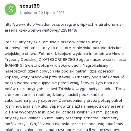
scout69
Napisano
20 Lipiec 2017
http://www.nto.pl/wiadomosci/brzeg/a/w-lipkach-natrafiono-na-
arsenal-z-ii-wojny-swiatowej,12281448/
Pociski artyleryjskie, amunicja przeciwlotnicza, miny
przeciwpiechotne - to tylko niektóre znaleziska odkryte dziś koło
wiejskiego stawu. Zobacz dzisiejsze wydanie internetowe Nowej
Trybuny Opolskiej Z KATEGORII BRZEG Bogate nasze wsie i miasta
[RANKING] Święto policji w Krapkowicach. Nagrodziliśmy
najlepszych dzielnicowych Na pociski natrafił dziś operator
koparki, który pracował przy stawie. - Chcemy pogłębić i odmulić
oczko wodne znajdujące się przed wsią, żeby służyło nam do
celów rekreacyjnych - mówi Zdzisław Uryga, sołtys Lipek. - Teraz
z dokończeniem robót będziemy musieli poczekać do
zakończenia pracy saperów. Zawiadomiony przez policję patrol
rozminowania z 1. Pułku Saperów znalazł na miejscu cały arsenał.
Z ziemi wydobyto m.in. pociski lotnicze kaliber 20 mm, pociski
artyleryjskie kaliber 75 mm, miny przeciwpiechotne i elementy
moździerzy. - Część z nich nie była przestrzelona, więc możemy
mieć do czynienia np. z magazynem z okresu II wojny światowej,