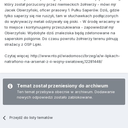
który został porzucony przez niemieckich żołnierzy - mówi mjr
Jacek Obierzyński, oficer prasowy 1. Pułku Saperów. Dziś, gdzie
tylko saperzy się nie ruszyli, tam w słuchawkach podłączonych
do wykrywaczy metali odzywały się piski. - W środę wracamy w
to miejsce i kontynuujemy przeszukiwania - zapowiedział mjr
Obierzyński. Wydobyte dziś znaleziska będą zdetonowane na
saperskim poligonie. Do czasu powrotu żołnierzy terenu pilnują
strażacy z OSP Lipki.
Czytaj więcej: http://www.nto.pl/wiadomosci/brzeg/a/w-lipkach-
natrafiono-na-arsenal-z-ii-wojny-swiatowej,12281448/
Temat został przeniesiony do archiwum
Ten temat przebywa obecnie w archiwum. Dodawanie
nowych odpowiedzi zostało zablokowane.
Przejdź do listy tematów