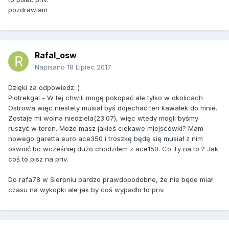
pozdrawiam
Rafal_osw
Napisano
18 Lipiec 2017
Dzięki za odpowiedz :)
Piotrekgal - W tej chwili mogę pokopać ale tylko w okolicach
Ostrowa więc niestety musiał byś dojechać ten kawałek do mnie.
Zostaje mi wolna niedziela(23.07), więc wtedy mogli byśmy
ruszyć w teren. Może masz jakieś ciekawe miejscówki? Mam
nowego garetta euro ace350 i troszkę będę się musiał z nim
oswoić bo wcześniej dużo chodziłem z ace150. Co Ty na to ? Jak
coś to pisz na priv.
Do rafa78 w Sierpniu bardzo prawdopodobne, że nie będe miał
czasu na wykopki ale jak by coś wypadło to priv.