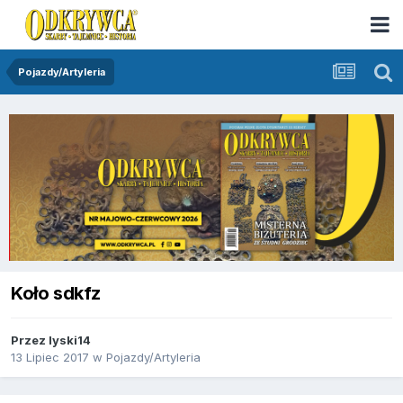
Pojazdy/Artyleria
Koło sdkfz
Przez
lyski14
13 Lipiec 2017
w
Pojazdy/Artyleria