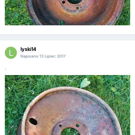
lyski14
Napisano
13 Lipiec 2017
.