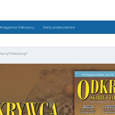
Księgarnia Odkrywcy
Karty podarunkowe
tarny?Habsburg?