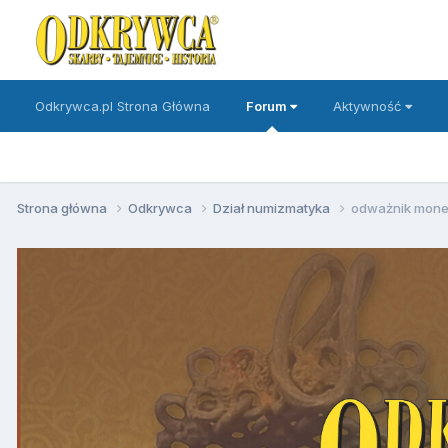
Odkrywca.pl Strona Główna
Forum
Aktywność
Strona główna
Odkrywca
Dział numizmatyka
odważnik mone